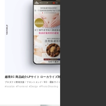
越境EC 商品紹介LPサイト ローカライズ対応（翻訳・多言語対応）
プロダクト開発支援
フロントエンド
EC・通販サイト構築
#localize
#Frontend
#Design
#PhotoShooting