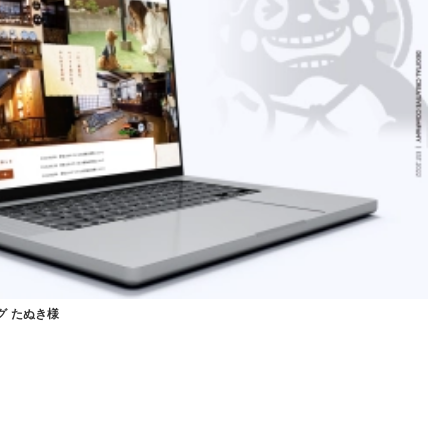
グ たぬき様