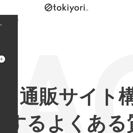
ト
キ
は可能ですか？
ヨ
リ
株
FA
式
会
社
の
ロ
C・通販サイト
ゴ
マ
ー
関するよくある
ク
こ