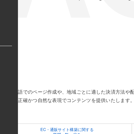
れ
は
ト
キ
ヨ
リ
株
式
会
か？
社
の
。複数言語でのページ作成や、地域ごとに適した決済方法や配
英
手配し、正確かつ自然な表現でコンテンツを提供いたします
語
表
記
の
EC・通販サイト構築に関する